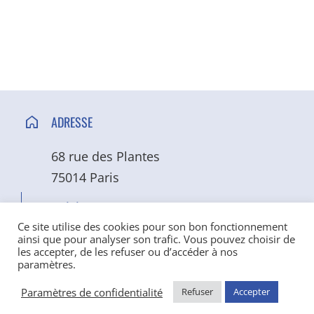
ADRESSE
68 rue des Plantes
75014 Paris
TÉLÉPHONE
Ce site utilise des cookies pour son bon fonctionnement
ainsi que pour analyser son trafic. Vous pouvez choisir de
01 40 52 40 50
les accepter, de les refuser ou d’accéder à nos
paramètres.
MAIL
Paramètres de confidentialité
Refuser
Accepter
info@ndbs.org