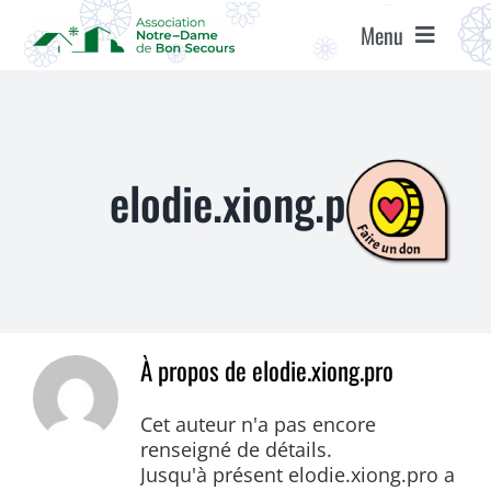
Passer
Menu
au
contenu
ACCUEIL
ASSOCIATION
elodie.xiong.pro
ÉTABLISSEMENTS
VIE ASSOCIATIVE
À propos de
elodie.xiong.pro
AGENDA
Cet auteur n'a pas encore
renseigné de détails.
RECRUTEMENT
Jusqu'à présent elodie.xiong.pro a