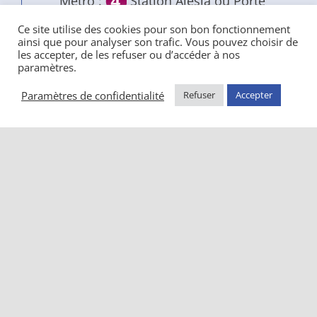
Métro :
Station Alésia ou Porte
d’Orléans
Ce site utilise des cookies pour son bon fonctionnement
ainsi que pour analyser son trafic. Vous pouvez choisir de
Bus :
Arrêt Hôpital Notre-Dame de
les accepter, de les refuser ou d’accéder à nos
Bon Secours /
Les plantes
paramètres.
Tramway :
Arrêt Jean Moulin
Paramètres de confidentialité
Refuser
Accepter
Politique de confidentialité
|
Mentions
légales