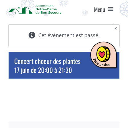
Passer
Menu
au
contenu
ACCUEIL
×
Cet évènement est passé.
ASSOCIATION
Concert choeur des plantes
ÉTABLISSEMENTS
17 juin de 20:00
à
21:30
VIE ASSOCIATIVE
AGENDA
RECRUTEMENT