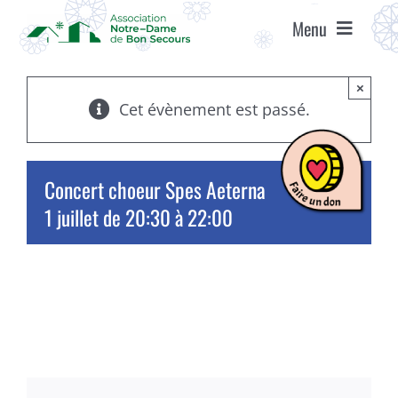
Passer
Menu
au
contenu
ACCUEIL
×
Cet évènement est passé.
ASSOCIATION
Concert choeur Spes Aeterna
ÉTABLISSEMENTS
1 juillet de 20:30
à
22:00
VIE ASSOCIATIVE
AGENDA
RECRUTEMENT