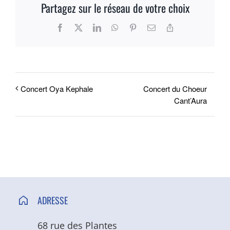
Partagez sur le réseau de votre choix
ACCÈS ET CONTACT
Facebook
X
LinkedIn
WhatsApp
Pinterest
Email
Copy
Link
Concert du Choeur
Concert Oya Kephale
Cant’Aura
ADRESSE
68 rue des Plantes