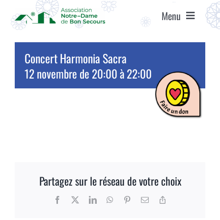
Passer
Menu
au
contenu
ACCUEIL
Concert Harmonia Sacra
12 novembre de 20:00
à
22:00
ASSOCIATION
ÉTABLISSEMENTS
VIE ASSOCIATIVE
AGENDA
Partagez sur le réseau de votre choix
Facebook
X
LinkedIn
WhatsApp
Pinterest
Email
Copy
RECRUTEMENT
Link