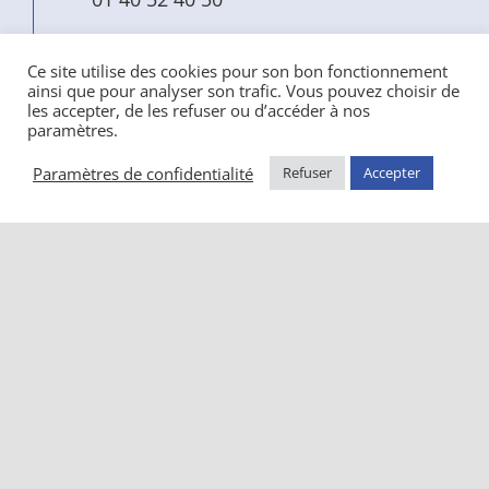
MAIL
Ce site utilise des cookies pour son bon fonctionnement
ainsi que pour analyser son trafic. Vous pouvez choisir de
info@ndbs.org
les accepter, de les refuser ou d’accéder à nos
paramètres.
ACCÈS
Paramètres de confidentialité
Refuser
Accepter
Métro :
Station Alésia ou Porte
d’Orléans
Bus :
Arrêt Hôpital Notre-Dame de
Bon Secours /
Les plantes
Tramway :
Arrêt Jean Moulin