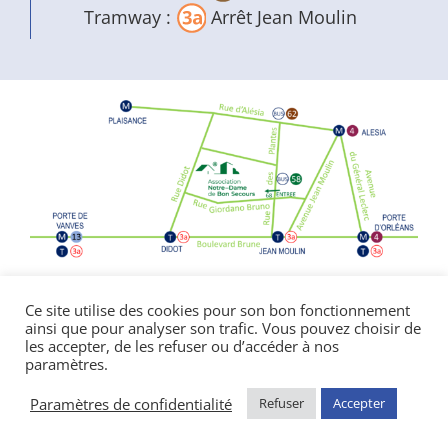
Tramway :
Arrêt Jean Moulin
Politique de confidentialité
|
Mentions
Ce site utilise des cookies pour son bon fonctionnement
ainsi que pour analyser son trafic. Vous pouvez choisir de
légales
les accepter, de les refuser ou d’accéder à nos
© Copyright Notre Dame de Bon Secours
paramètres.
2026 | réalisé par l’
agence de communication
CDKIT
Paramètres de confidentialité
Refuser
Accepter