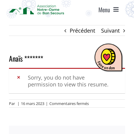
Passer
Menu
au
contenu
ACCUEIL
Précédent
Suivant
ASSOCIATION
Anaïs *******
ÉTABLISSEMENTS
Sorry, you do not have
permission to view this resume.
VIE ASSOCIATIVE
sur
Par
|
16 mars 2023
|
Commentaires fermés
AGENDA
Anaïs
*******
RECRUTEMENT