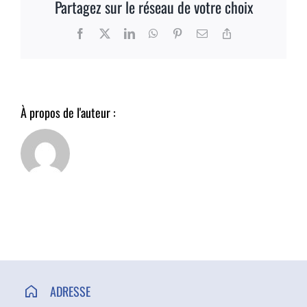
Partagez sur le réseau de votre choix
ACCÈS ET CONTACT
Facebook
X
LinkedIn
WhatsApp
Pinterest
Email
Copy
Link
À propos de l'auteur :
ADRESSE