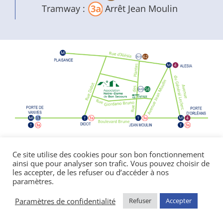
Tramway :
Arrêt Jean Moulin
Politique de confidentialité
|
Mentions
Ce site utilise des cookies pour son bon fonctionnement
ainsi que pour analyser son trafic. Vous pouvez choisir de
légales
les accepter, de les refuser ou d’accéder à nos
© Copyright Notre Dame de Bon Secours
paramètres.
2026 | réalisé par l’
agence de communication
CDKIT
Paramètres de confidentialité
Refuser
Accepter