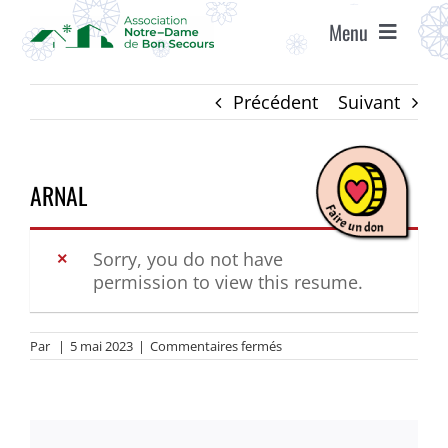
Passer
Menu
au
contenu
ACCUEIL
Précédent
Suivant
ASSOCIATION
ARNAL
ÉTABLISSEMENTS
Sorry, you do not have
permission to view this resume.
VIE ASSOCIATIVE
sur
Par
|
5 mai 2023
|
Commentaires fermés
AGENDA
ARNAL
RECRUTEMENT