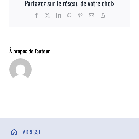
Partagez sur le réseau de votre choix
ACCÈS ET CONTACT
Facebook
X
LinkedIn
WhatsApp
Pinterest
Email
Copy
Link
À propos de l'auteur :
ADRESSE