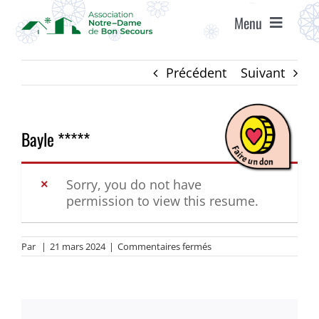
Passer
Menu
au
contenu
ACCUEIL
Précédent
Suivant
ASSOCIATION
Bayle *****
ÉTABLISSEMENTS
Sorry, you do not have
permission to view this resume.
VIE ASSOCIATIVE
sur
Par
|
21 mars 2024
|
Commentaires fermés
AGENDA
Bayle
*****
RECRUTEMENT