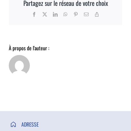
Partagez sur le réseau de votre choix
ACCÈS ET CONTACT
Facebook
X
LinkedIn
WhatsApp
Pinterest
Email
Copy
Link
À propos de l'auteur :
ADRESSE