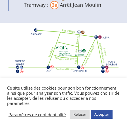
Tramway :
Arrêt Jean Moulin
Politique de confidentialité
|
Mentions
Ce site utilise des cookies pour son bon fonctionnement
ainsi que pour analyser son trafic. Vous pouvez choisir de
légales
les accepter, de les refuser ou d’accéder à nos
© Copyright Notre Dame de Bon Secours
paramètres.
2026 | réalisé par l’
agence de communication
CDKIT
Paramètres de confidentialité
Refuser
Accepter