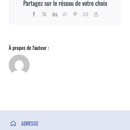
Partagez sur le réseau de votre choix
ACCÈS ET CONTACT
Facebook
X
LinkedIn
WhatsApp
Pinterest
Email
Copy
Link
À propos de l'auteur :
ADRESSE