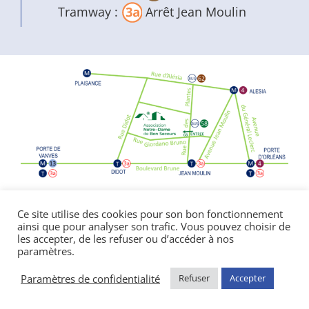
Tramway :
Arrêt Jean Moulin
Politique de confidentialité
|
Mentions
Ce site utilise des cookies pour son bon fonctionnement
ainsi que pour analyser son trafic. Vous pouvez choisir de
légales
les accepter, de les refuser ou d’accéder à nos
© Copyright Notre Dame de Bon Secours
paramètres.
2026 | réalisé par l’
agence de communication
CDKIT
Paramètres de confidentialité
Refuser
Accepter