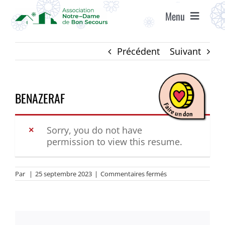
Passer
Menu
au
contenu
ACCUEIL
Précédent
Suivant
ASSOCIATION
BENAZERAF
ÉTABLISSEMENTS
Sorry, you do not have
permission to view this resume.
VIE ASSOCIATIVE
sur
Par
|
25 septembre 2023
|
Commentaires fermés
AGENDA
BENAZERAF
RECRUTEMENT