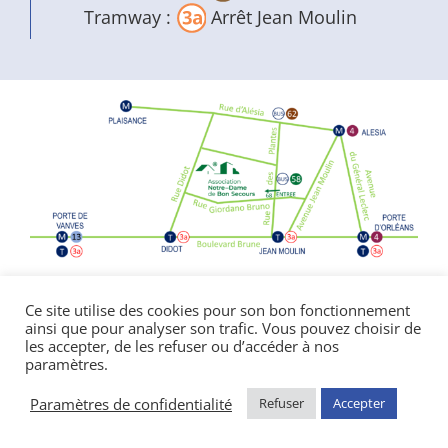
Tramway :
Arrêt Jean Moulin
Politique de confidentialité
|
Mentions
Ce site utilise des cookies pour son bon fonctionnement
ainsi que pour analyser son trafic. Vous pouvez choisir de
légales
les accepter, de les refuser ou d’accéder à nos
© Copyright Notre Dame de Bon Secours
paramètres.
2026 | réalisé par l’
agence de communication
CDKIT
Paramètres de confidentialité
Refuser
Accepter