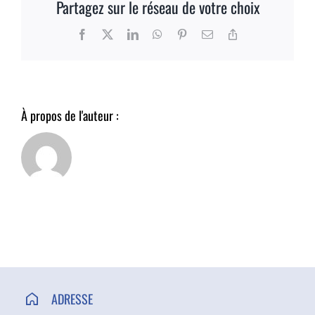
Partagez sur le réseau de votre choix
ACCÈS ET CONTACT
Facebook
X
LinkedIn
WhatsApp
Pinterest
Email
Copy
Link
À propos de l'auteur :
ADRESSE