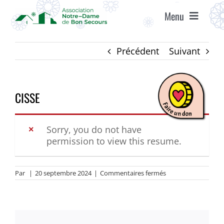
Passer
Menu
au
contenu
ACCUEIL
Précédent
Suivant
ASSOCIATION
CISSE
ÉTABLISSEMENTS
Sorry, you do not have
permission to view this resume.
VIE ASSOCIATIVE
sur
Par
|
20 septembre 2024
|
Commentaires fermés
AGENDA
CISSE
RECRUTEMENT