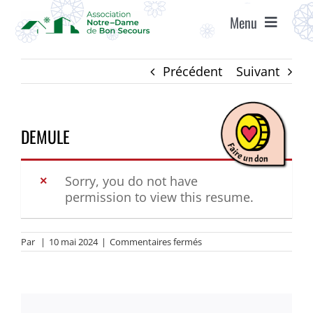
Passer
Menu
au
contenu
ACCUEIL
Précédent
Suivant
ASSOCIATION
DEMULE
ÉTABLISSEMENTS
Sorry, you do not have
permission to view this resume.
VIE ASSOCIATIVE
sur
Par
|
10 mai 2024
|
Commentaires fermés
AGENDA
DEMULE
RECRUTEMENT