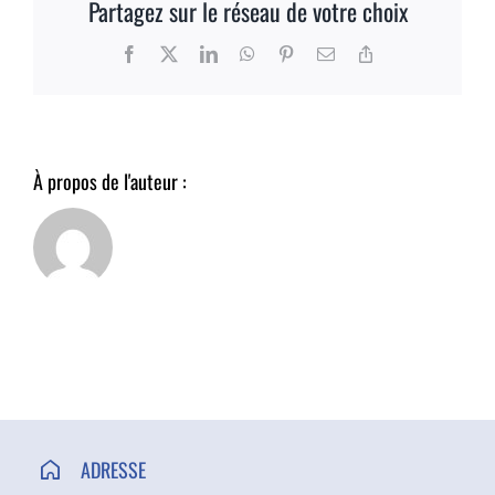
Partagez sur le réseau de votre choix
ACCÈS ET CONTACT
Facebook
X
LinkedIn
WhatsApp
Pinterest
Email
Copy
Link
À propos de l'auteur :
ADRESSE