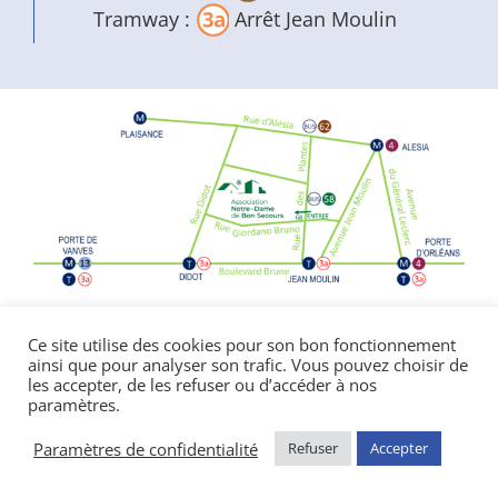
Tramway :
Arrêt Jean Moulin
Politique de confidentialité
|
Mentions
Ce site utilise des cookies pour son bon fonctionnement
ainsi que pour analyser son trafic. Vous pouvez choisir de
légales
les accepter, de les refuser ou d’accéder à nos
© Copyright Notre Dame de Bon Secours
paramètres.
2026 | réalisé par l’
agence de communication
CDKIT
Paramètres de confidentialité
Refuser
Accepter