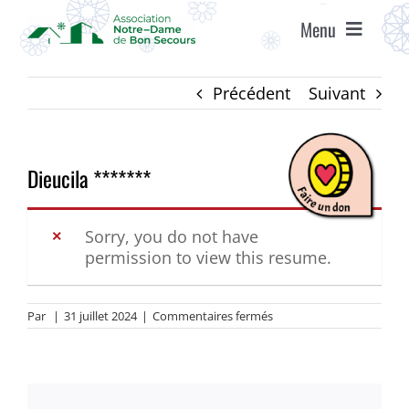
Passer
Menu
au
contenu
ACCUEIL
Précédent
Suivant
ASSOCIATION
Dieucila *******
ÉTABLISSEMENTS
Sorry, you do not have
permission to view this resume.
VIE ASSOCIATIVE
sur
Par
|
31 juillet 2024
|
Commentaires fermés
AGENDA
Dieucila
*******
RECRUTEMENT