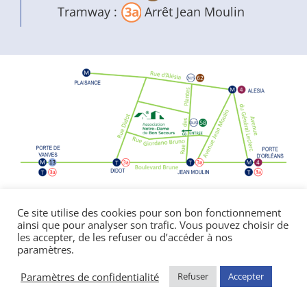
Tramway :
Arrêt Jean Moulin
Politique de confidentialité
|
Mentions
Ce site utilise des cookies pour son bon fonctionnement
ainsi que pour analyser son trafic. Vous pouvez choisir de
légales
les accepter, de les refuser ou d’accéder à nos
© Copyright Notre Dame de Bon Secours
paramètres.
2026 | réalisé par l’
agence de communication
CDKIT
Paramètres de confidentialité
Refuser
Accepter