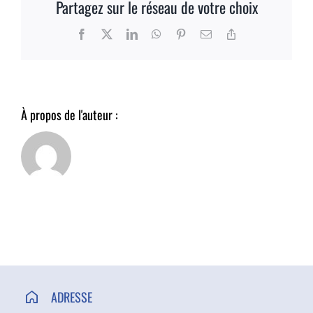
Partagez sur le réseau de votre choix
ACCÈS ET CONTACT
Facebook
X
LinkedIn
WhatsApp
Pinterest
Email
Copy
Link
À propos de l'auteur :
ADRESSE