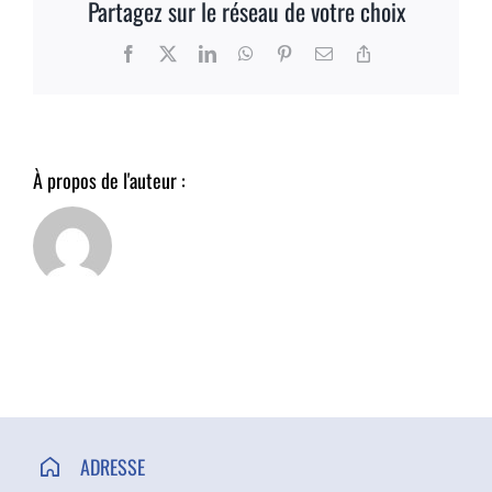
Partagez sur le réseau de votre choix
ACCÈS ET CONTACT
Facebook
X
LinkedIn
WhatsApp
Pinterest
Email
Copy
Link
À propos de l'auteur :
ADRESSE