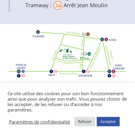
Tramway :
Arrêt Jean Moulin
Politique de confidentialité
|
Mentions
Ce site utilise des cookies pour son bon fonctionnement
ainsi que pour analyser son trafic. Vous pouvez choisir de
légales
les accepter, de les refuser ou d’accéder à nos
© Copyright Notre Dame de Bon Secours
paramètres.
2026 | réalisé par l’
agence de communication
CDKIT
Paramètres de confidentialité
Refuser
Accepter