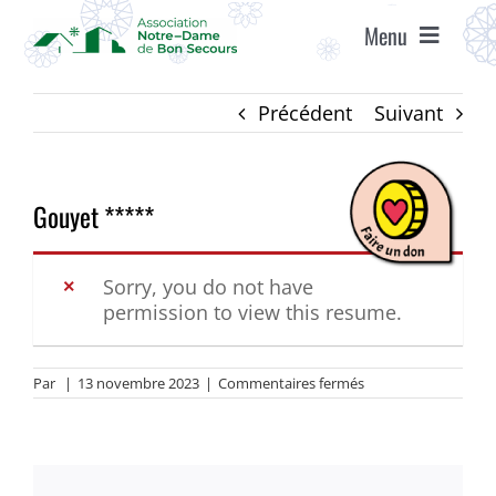
Passer
Menu
au
contenu
ACCUEIL
Précédent
Suivant
ASSOCIATION
Gouyet *****
ÉTABLISSEMENTS
Sorry, you do not have
permission to view this resume.
VIE ASSOCIATIVE
sur
Par
|
13 novembre 2023
|
Commentaires fermés
AGENDA
Gouyet
*****
RECRUTEMENT