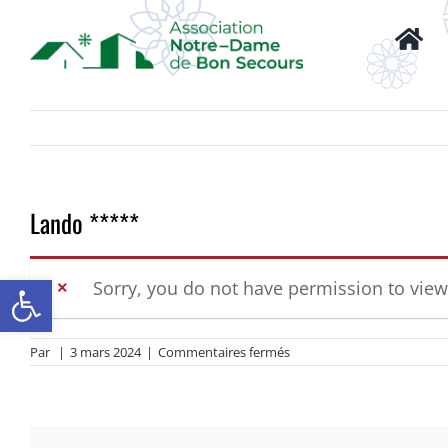
Passer
au
contenu
Lando *****
Ouvrir la barre d’outils
Sorry, you do not have permission to view
sur
Par
|
3 mars 2024
|
Commentaires fermés
Lando
*****