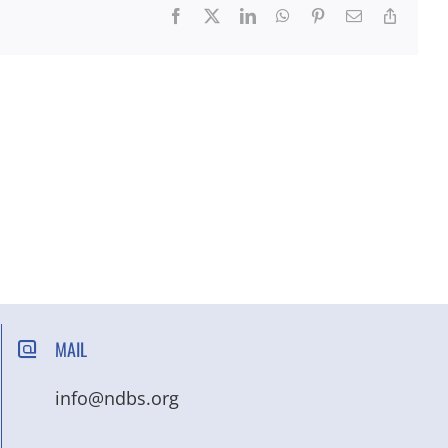
Facebook
X
LinkedIn
WhatsApp
Pinterest
Email
Copy
Link
MAIL
info@ndbs.org