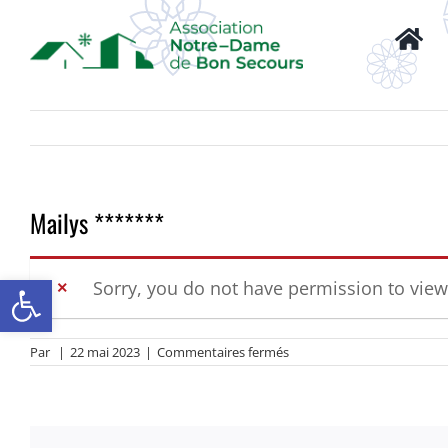
Passer
au
contenu
Mailys *******
Ouvrir la barre d’outils
Sorry, you do not have permission to view
sur
Par
|
22 mai 2023
|
Commentaires fermés
Mailys
*******