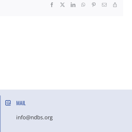
Facebook
X
LinkedIn
WhatsApp
Pinterest
Email
Copy
Link
MAIL
info@ndbs.org