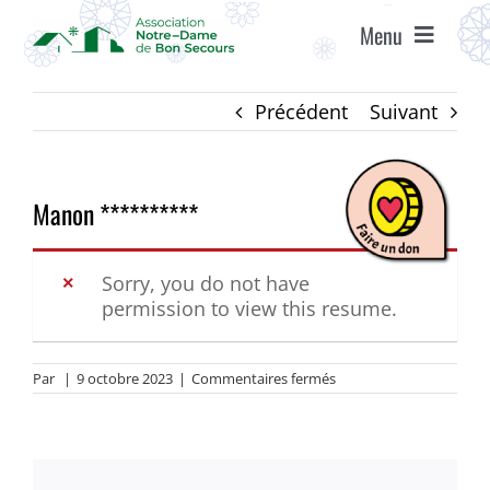
Passer
Menu
au
contenu
ACCUEIL
Précédent
Suivant
ASSOCIATION
Manon **********
ÉTABLISSEMENTS
Sorry, you do not have
permission to view this resume.
VIE ASSOCIATIVE
sur
Par
|
9 octobre 2023
|
Commentaires fermés
AGENDA
Manon
**********
RECRUTEMENT