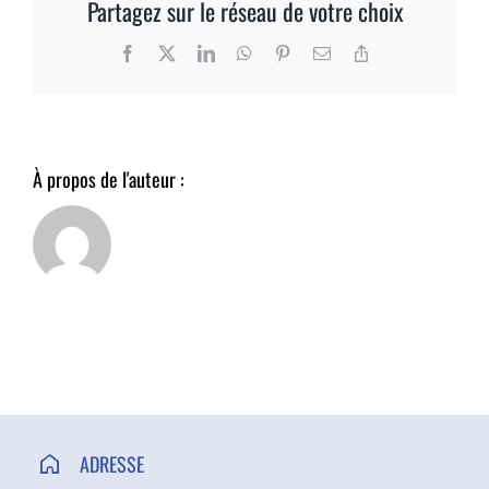
Partagez sur le réseau de votre choix
ACCÈS ET CONTACT
Facebook
X
LinkedIn
WhatsApp
Pinterest
Email
Copy
Link
À propos de l'auteur :
ADRESSE