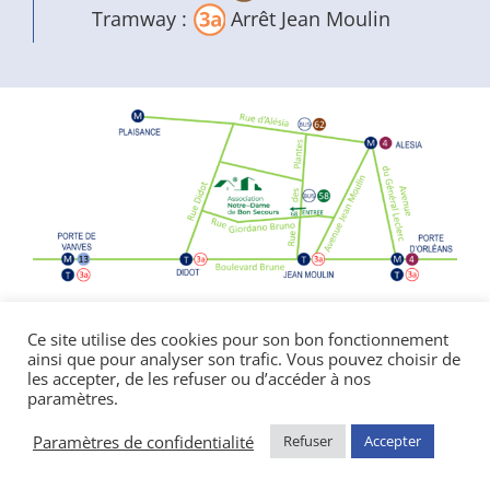
Tramway :
Arrêt Jean Moulin
Politique de confidentialité
|
Mentions
Ce site utilise des cookies pour son bon fonctionnement
ainsi que pour analyser son trafic. Vous pouvez choisir de
légales
les accepter, de les refuser ou d’accéder à nos
© Copyright Notre Dame de Bon Secours
paramètres.
2026 | réalisé par l’
agence de communication
CDKIT
Paramètres de confidentialité
Refuser
Accepter