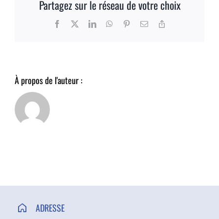
Partagez sur le réseau de votre choix
ACCÈS ET CONTACT
Facebook
X
LinkedIn
WhatsApp
Pinterest
Email
Copy
Link
À propos de l'auteur :
ADRESSE