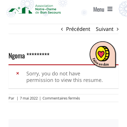
Passer
Menu
au
contenu
ACCUEIL
Précédent
Suivant
ASSOCIATION
Ngoma *********
ÉTABLISSEMENTS
Sorry, you do not have
permission to view this resume.
VIE ASSOCIATIVE
sur
Par
|
7 mai 2022
|
Commentaires fermés
AGENDA
Ngoma
*********
RECRUTEMENT