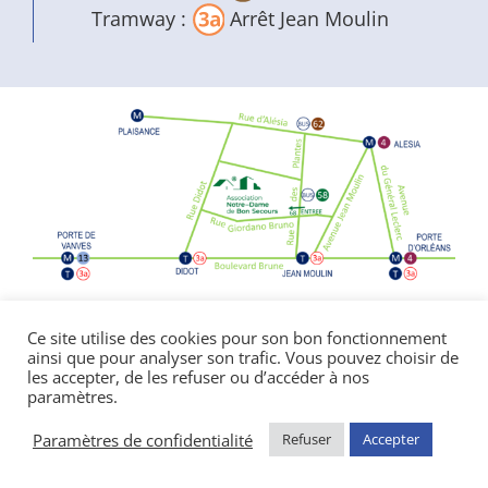
Tramway :
Arrêt Jean Moulin
Politique de confidentialité
|
Mentions
Ce site utilise des cookies pour son bon fonctionnement
ainsi que pour analyser son trafic. Vous pouvez choisir de
légales
les accepter, de les refuser ou d’accéder à nos
© Copyright Notre Dame de Bon Secours
paramètres.
2026 | réalisé par l’
agence de communication
CDKIT
Paramètres de confidentialité
Refuser
Accepter