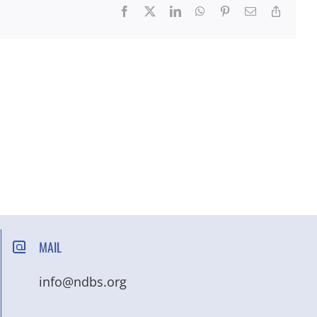
Facebook
X
LinkedIn
WhatsApp
Pinterest
Email
Copy
Link
MAIL
info@ndbs.org