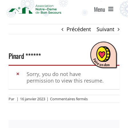
Passer
Menu
au
contenu
ACCUEIL
Précédent
Suivant
ASSOCIATION
Pinard ******
ÉTABLISSEMENTS
Sorry, you do not have
permission to view this resume.
VIE ASSOCIATIVE
sur
Par
|
16 janvier 2023
|
Commentaires fermés
AGENDA
Pinard
******
RECRUTEMENT