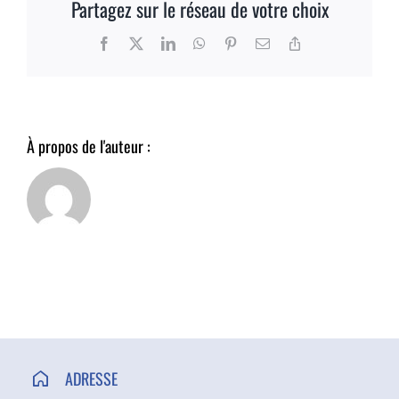
Partagez sur le réseau de votre choix
ACCÈS ET CONTACT
Facebook
X
LinkedIn
WhatsApp
Pinterest
Email
Copy
Link
À propos de l'auteur :
ADRESSE