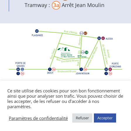
Tramway :
Arrêt Jean Moulin
Politique de confidentialité
|
Mentions
Ce site utilise des cookies pour son bon fonctionnement
ainsi que pour analyser son trafic. Vous pouvez choisir de
légales
les accepter, de les refuser ou d’accéder à nos
© Copyright Notre Dame de Bon Secours
paramètres.
2026 | réalisé par l’
agence de communication
CDKIT
Paramètres de confidentialité
Refuser
Accepter