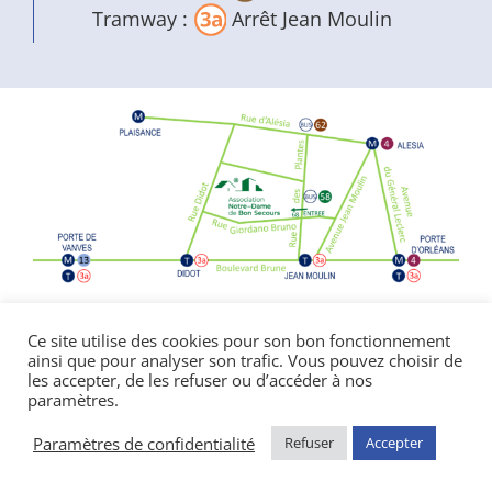
Tramway :
Arrêt Jean Moulin
Politique de confidentialité
|
Mentions
Ce site utilise des cookies pour son bon fonctionnement
ainsi que pour analyser son trafic. Vous pouvez choisir de
légales
les accepter, de les refuser ou d’accéder à nos
© Copyright Notre Dame de Bon Secours
paramètres.
2026 | réalisé par l’
agence de communication
CDKIT
Paramètres de confidentialité
Refuser
Accepter