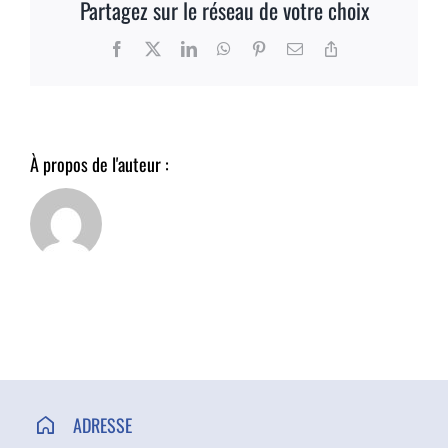
Partagez sur le réseau de votre choix
ACCÈS ET CONTACT
Facebook
X
LinkedIn
WhatsApp
Pinterest
Email
Copy
Link
À propos de l'auteur :
ADRESSE