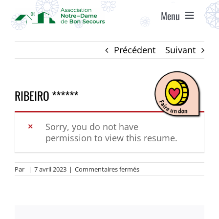
Passer
Menu
au
contenu
ACCUEIL
Précédent
Suivant
ASSOCIATION
RIBEIRO ******
ÉTABLISSEMENTS
Sorry, you do not have
permission to view this resume.
VIE ASSOCIATIVE
sur
Par
|
7 avril 2023
|
Commentaires fermés
AGENDA
RIBEIRO
******
RECRUTEMENT