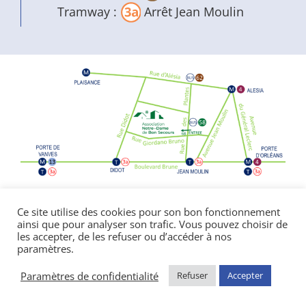
Tramway :
Arrêt Jean Moulin
Politique de confidentialité
|
Mentions
Ce site utilise des cookies pour son bon fonctionnement
ainsi que pour analyser son trafic. Vous pouvez choisir de
légales
les accepter, de les refuser ou d’accéder à nos
© Copyright Notre Dame de Bon Secours
paramètres.
2026 | réalisé par l’
agence de communication
CDKIT
Paramètres de confidentialité
Refuser
Accepter