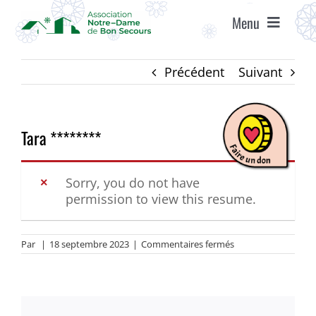
Passer
Menu
au
contenu
ACCUEIL
Précédent
Suivant
ASSOCIATION
Tara ********
ÉTABLISSEMENTS
Sorry, you do not have
permission to view this resume.
VIE ASSOCIATIVE
sur
Par
|
18 septembre 2023
|
Commentaires fermés
AGENDA
Tara
********
RECRUTEMENT