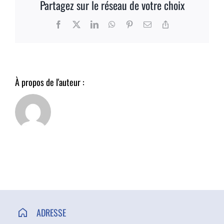
Partagez sur le réseau de votre choix
ACCÈS ET CONTACT
Facebook
X
LinkedIn
WhatsApp
Pinterest
Email
Copy
Link
À propos de l'auteur :
ADRESSE