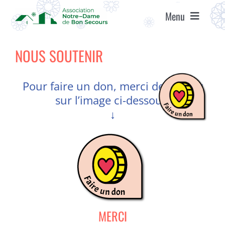
Passer
Menu
au
contenu
ACCUEIL
NOUS SOUTENIR
ASSOCIATION
Pour faire un don, merci de cliquer
sur l’image ci-dessous.
ÉTABLISSEMENTS
↓
VIE ASSOCIATIVE
AGENDA
RECRUTEMENT
MERCI