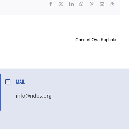
Facebook
X
LinkedIn
WhatsApp
Pinterest
Email
Copy
Link
Concert Oya Kephale
MAIL
info@ndbs.org