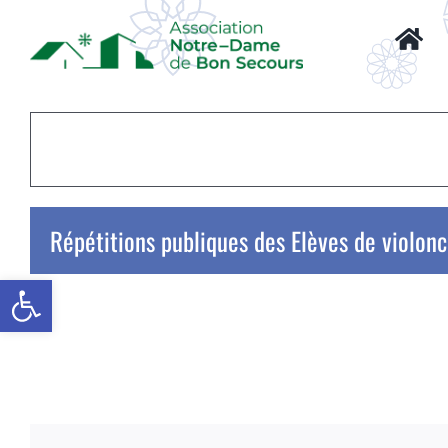
Passer
au
contenu
Répétitions publiques des Elèves de violo
Ouvrir la barre d’outils