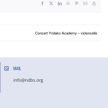
Facebook
X
LinkedIn
WhatsApp
Pinterest
Email
Copy
Link
Concert Yndako Academy – violoncelle
MAIL
info@ndbs.org