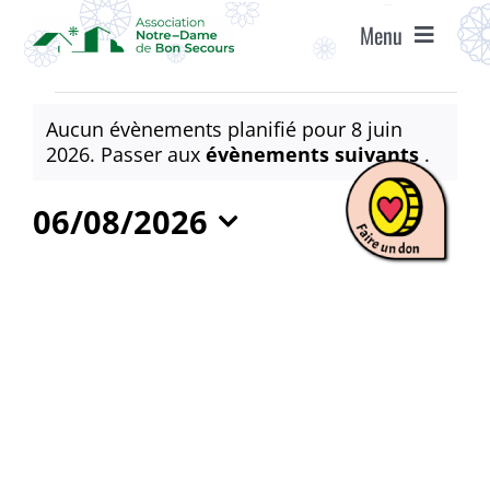
Passer
Menu
au
contenu
ACCUEIL
Évènements
Aucun évènements planifié pour 8 juin
for
Notice
2026. Passer aux
évènements suivants
.
ASSOCIATION
8
06/08/2026
juin
ÉTABLISSEMENTS
Sélectionnez
2026
une
date.
VIE ASSOCIATIVE
AGENDA
RECRUTEMENT