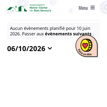
Passer
Menu
au
contenu
ACCUEIL
Évènements
Aucun évènements planifié pour 10 juin
for
Notice
2026. Passer aux
évènements suivants
.
ASSOCIATION
10
06/10/2026
juin
ÉTABLISSEMENTS
Sélectionnez
2026
une
date.
VIE ASSOCIATIVE
AGENDA
RECRUTEMENT