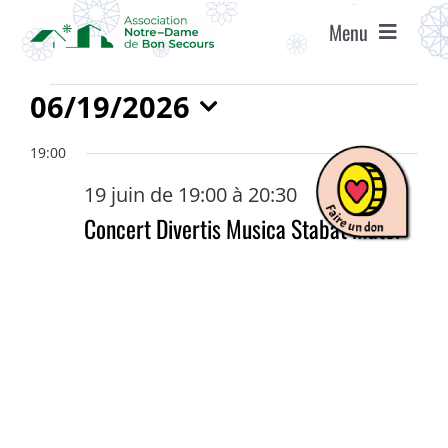
Passer
Menu
au
contenu
ACCUEIL
Évènements
06/19/2026
for
Sélectionnez
ASSOCIATION
19:00
une
19
date.
19 juin de 19:00
à
20:30
juin
ÉTABLISSEMENTS
Concert Divertis Musica Stabat Mater
2026
VIE ASSOCIATIVE
AGENDA
RECRUTEMENT