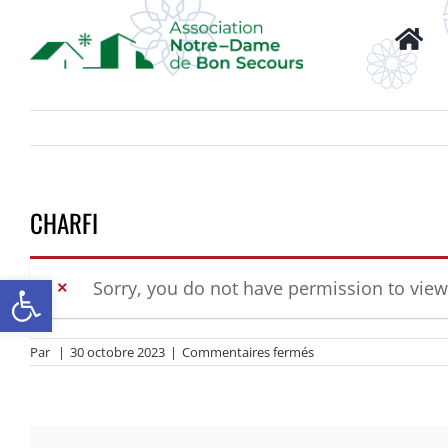
Passer
au
contenu
CHARFI
Ouvrir la barre d’outils
Sorry, you do not have permission to view
sur
Par
|
30 octobre 2023
|
Commentaires fermés
CHARFI