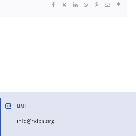
Facebook
X
LinkedIn
WhatsApp
Pinterest
Email
Copy
Link
MAIL
info@ndbs.org