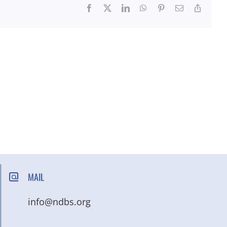
Facebook
X
LinkedIn
WhatsApp
Pinterest
Email
Copy
Link
MAIL
info@ndbs.org