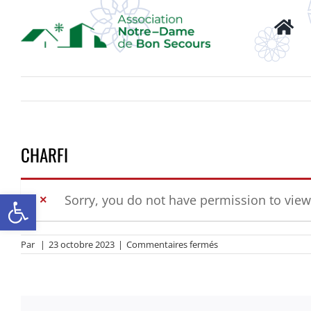
Passer
au
contenu
CHARFI
Ouvrir la barre d’outils
Sorry, you do not have permission to view
sur
Par
|
23 octobre 2023
|
Commentaires fermés
CHARFI