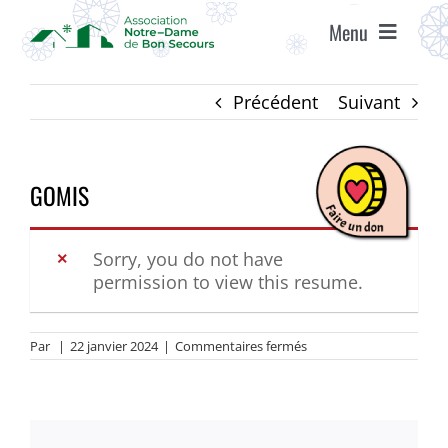
Passer
Menu
au
contenu
ACCUEIL
Précédent
Suivant
ASSOCIATION
GOMIS
ÉTABLISSEMENTS
Sorry, you do not have
permission to view this resume.
VIE ASSOCIATIVE
sur
Par
|
22 janvier 2024
|
Commentaires fermés
AGENDA
GOMIS
RECRUTEMENT