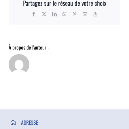
Partagez sur le réseau de votre choix
ACCÈS ET CONTACT
Facebook
X
LinkedIn
WhatsApp
Pinterest
Email
Copy
Link
À propos de l'auteur :
ADRESSE