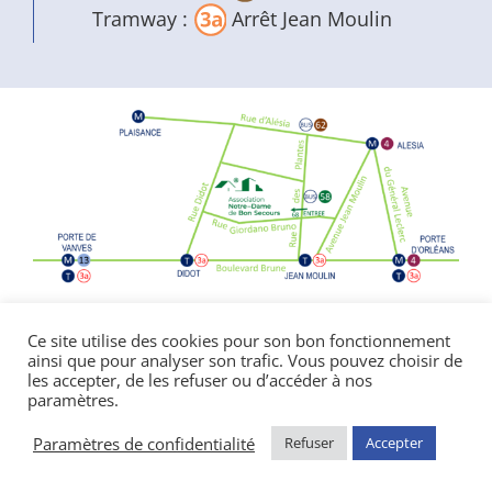
Tramway :
Arrêt Jean Moulin
Politique de confidentialité
|
Mentions
Ce site utilise des cookies pour son bon fonctionnement
ainsi que pour analyser son trafic. Vous pouvez choisir de
légales
les accepter, de les refuser ou d’accéder à nos
© Copyright Notre Dame de Bon Secours
paramètres.
2026 | réalisé par l’
agence de communication
CDKIT
Paramètres de confidentialité
Refuser
Accepter