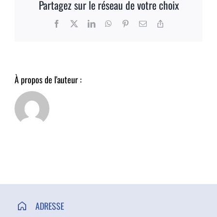
Partagez sur le réseau de votre choix
ACCÈS ET CONTACT
Facebook
X
LinkedIn
WhatsApp
Pinterest
Email
Copy
Link
À propos de l'auteur :
ADRESSE