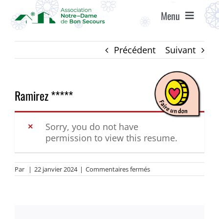
Passer
Menu
au
contenu
ACCUEIL
Précédent
Suivant
ASSOCIATION
Ramirez *****
ÉTABLISSEMENTS
Sorry, you do not have
permission to view this resume.
VIE ASSOCIATIVE
sur
Par
|
22 janvier 2024
|
Commentaires fermés
AGENDA
Ramirez
*****
RECRUTEMENT