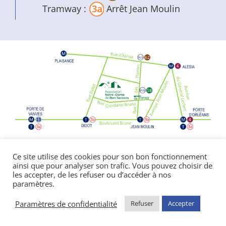
Tramway :
Arrêt Jean Moulin
Politique de confidentialité
|
Mentions
Ce site utilise des cookies pour son bon fonctionnement
ainsi que pour analyser son trafic. Vous pouvez choisir de
légales
les accepter, de les refuser ou d’accéder à nos
© Copyright Notre Dame de Bon Secours
paramètres.
2026 | réalisé par l’
agence de communication
CDKIT
Paramètres de confidentialité
Refuser
Accepter