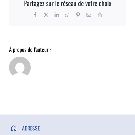
Partagez sur le réseau de votre choix
ACCÈS ET CONTACT
Facebook
X
LinkedIn
WhatsApp
Pinterest
Email
Copy
Link
À propos de l'auteur :
ADRESSE