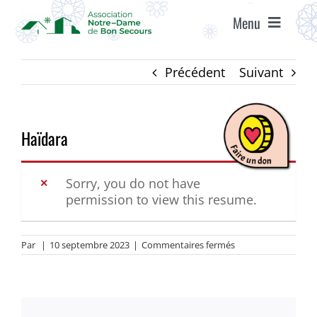
Passer
Menu
au
contenu
ACCUEIL
Précédent
Suivant
ASSOCIATION
Haïdara
ÉTABLISSEMENTS
Sorry, you do not have
permission to view this resume.
VIE ASSOCIATIVE
sur
Par
|
10 septembre 2023
|
Commentaires fermés
AGENDA
Haïdara
RECRUTEMENT