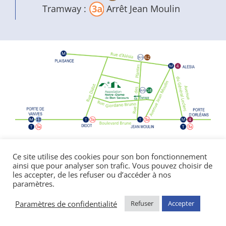
Tramway :
Arrêt Jean Moulin
Politique de confidentialité
|
Mentions
Ce site utilise des cookies pour son bon fonctionnement
ainsi que pour analyser son trafic. Vous pouvez choisir de
légales
les accepter, de les refuser ou d’accéder à nos
© Copyright Notre Dame de Bon Secours
paramètres.
2026 | réalisé par l’
agence de communication
CDKIT
Paramètres de confidentialité
Refuser
Accepter