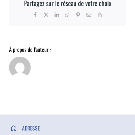
Partagez sur le réseau de votre choix
ACCÈS ET CONTACT
Facebook
X
LinkedIn
WhatsApp
Pinterest
Email
Copy
Link
À propos de l'auteur :
ADRESSE