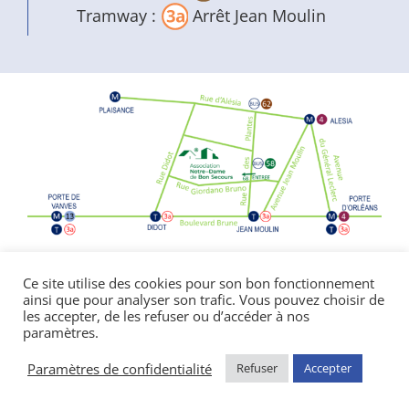
Tramway :
Arrêt Jean Moulin
Politique de confidentialité
|
Mentions
Ce site utilise des cookies pour son bon fonctionnement
ainsi que pour analyser son trafic. Vous pouvez choisir de
légales
les accepter, de les refuser ou d’accéder à nos
© Copyright Notre Dame de Bon Secours
paramètres.
2026 | réalisé par l’
agence de communication
CDKIT
Paramètres de confidentialité
Refuser
Accepter