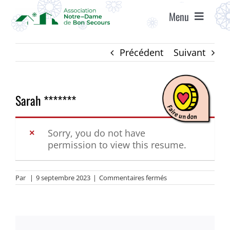
Passer
Menu
au
contenu
ACCUEIL
Précédent
Suivant
ASSOCIATION
Sarah *******
ÉTABLISSEMENTS
Sorry, you do not have
permission to view this resume.
VIE ASSOCIATIVE
sur
Par
|
9 septembre 2023
|
Commentaires fermés
AGENDA
Sarah
*******
RECRUTEMENT