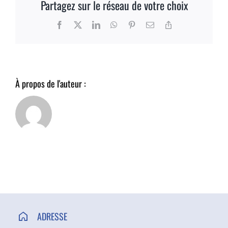
Partagez sur le réseau de votre choix
ACCÈS ET CONTACT
Facebook
X
LinkedIn
WhatsApp
Pinterest
Email
Copy
Link
À propos de l'auteur :
ADRESSE