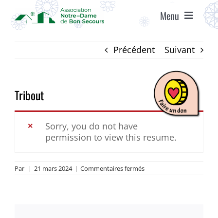
Passer
Menu
au
contenu
ACCUEIL
Précédent
Suivant
ASSOCIATION
Tribout
ÉTABLISSEMENTS
Sorry, you do not have
permission to view this resume.
VIE ASSOCIATIVE
sur
Par
|
21 mars 2024
|
Commentaires fermés
AGENDA
Tribout
RECRUTEMENT