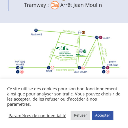
Tramway :
Arrêt Jean Moulin
Politique de confidentialité
|
Mentions
Ce site utilise des cookies pour son bon fonctionnement
ainsi que pour analyser son trafic. Vous pouvez choisir de
légales
les accepter, de les refuser ou d’accéder à nos
© Copyright Notre Dame de Bon Secours
paramètres.
2026 | réalisé par l’
agence de communication
CDKIT
Paramètres de confidentialité
Refuser
Accepter