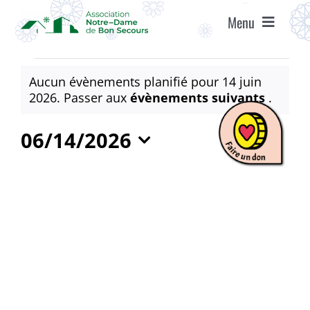
Passer
Menu
au
contenu
ACCUEIL
Évènements
Aucun évènements planifié pour 14 juin
for
Notice
2026. Passer aux
évènements suivants
.
ASSOCIATION
14
06/14/2026
juin
ÉTABLISSEMENTS
Sélectionnez
2026
une
date.
VIE ASSOCIATIVE
AGENDA
RECRUTEMENT