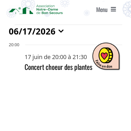
Passer
Menu
au
contenu
ACCUEIL
Évènements
06/17/2026
for
Sélectionnez
ASSOCIATION
20:00
une
17
date.
17 juin de 20:00
à
21:30
juin
ÉTABLISSEMENTS
Concert choeur des plantes
2026
VIE ASSOCIATIVE
AGENDA
RECRUTEMENT