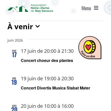
Passer
Menu
au
contenu
ACCUEIL
Évènements
À venir
Sélectionnez
ASSOCIATION
une
juin 2026
date.
17 juin de 20:00
à
21:30
mer
17
ÉTABLISSEMENTS
Concert choeur des plantes
VIE ASSOCIATIVE
19 juin de 19:00
à
20:30
ven
19
AGENDA
Concert Divertis Musica Stabat Mater
RECRUTEMENT
20 juin de 10:00
à
16:00
sam
20