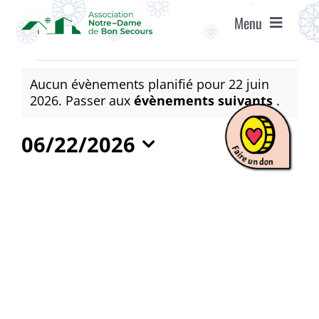
Passer
Menu
au
contenu
ACCUEIL
Évènements
Aucun évènements planifié pour 22 juin
for
Notice
2026. Passer aux
évènements suivants
.
ASSOCIATION
22
06/22/2026
juin
ÉTABLISSEMENTS
Sélectionnez
2026
une
date.
VIE ASSOCIATIVE
AGENDA
RECRUTEMENT