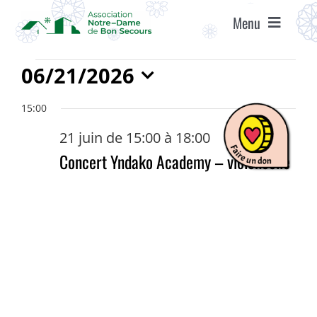
Passer
Menu
au
contenu
ACCUEIL
Évènements
06/21/2026
for
Sélectionnez
ASSOCIATION
15:00
une
21
date.
21 juin de 15:00
à
18:00
juin
ÉTABLISSEMENTS
Concert Yndako Academy – violoncelle
2026
VIE ASSOCIATIVE
AGENDA
RECRUTEMENT